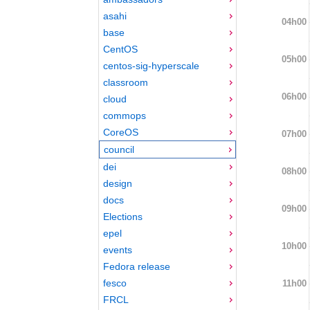
asahi
04h00
base
CentOS
05h00
centos-sig-hyperscale
classroom
06h00
cloud
commops
CoreOS
07h00
council
dei
08h00
design
docs
09h00
Elections
epel
10h00
events
Fedora release
fesco
11h00
FRCL